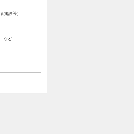
施設等）
 など
銀行