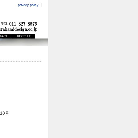
privacy policy
TACT
RECRUIT
18号